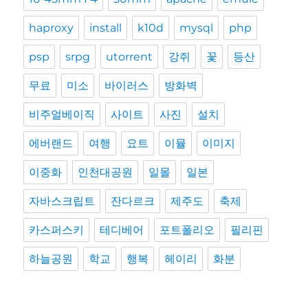
haproxy
install
k10d
mysql
php
psp
srpg
utorrent
강쥐
꽃
등산
무료
미소
바이러스
방화벽
비주얼베이직
사이트
사진
설치
에버랜드
여행
요트
이뮬
이미지
이중화
인천대공원
일몰
일본
자바스크립트
잔다르크
제주도
축제
카스퍼스키
테디베어
포트폴리오
필리핀
하늘공원
학교
행복
헤이리
화분