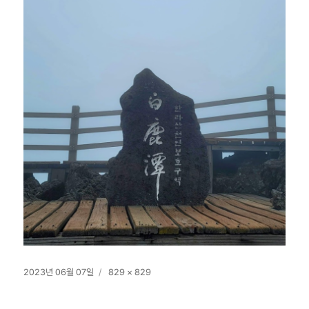
작
전
2023년 06월 07일
829 × 829
성
체
일
크