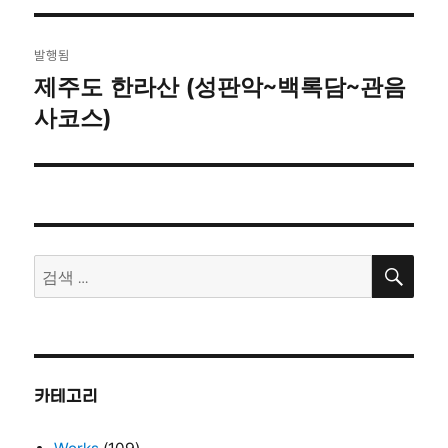
자
기
글
발행됨
탐
제주도 한라산 (성판악~백록담~관음
사코스)
색
검
검
색
색:
카테고리