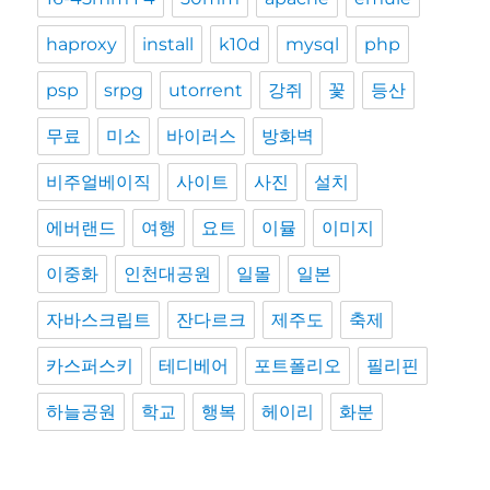
haproxy
install
k10d
mysql
php
psp
srpg
utorrent
강쥐
꽃
등산
무료
미소
바이러스
방화벽
비주얼베이직
사이트
사진
설치
에버랜드
여행
요트
이뮬
이미지
이중화
인천대공원
일몰
일본
자바스크립트
잔다르크
제주도
축제
카스퍼스키
테디베어
포트폴리오
필리핀
하늘공원
학교
행복
헤이리
화분