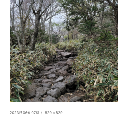
작
전
2023년 06월 07일
829 × 829
성
체
일
크