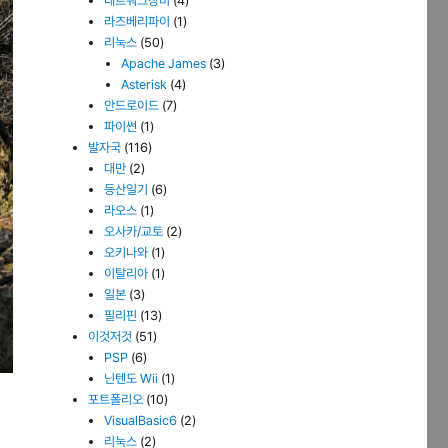
네트워크장비
(4)
라즈베리파이
(1)
리눅스
(50)
Apache James
(3)
Asterisk
(4)
안드로이드
(7)
파이썬
(1)
발자국
(116)
대만
(2)
등산일기
(6)
라오스
(1)
오사카/교토
(2)
오키나와
(1)
이탈리아
(1)
일본
(3)
필리핀
(13)
이것저것
(51)
PSP
(6)
닌텐도 Wii
(1)
포트폴리오
(10)
VisualBasic6
(2)
리눅스
(2)