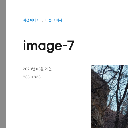
이전 이미지
다음 이미지
image-7
작
2023년 03월 21일
성
전
833 × 833
일
체
자
크
기