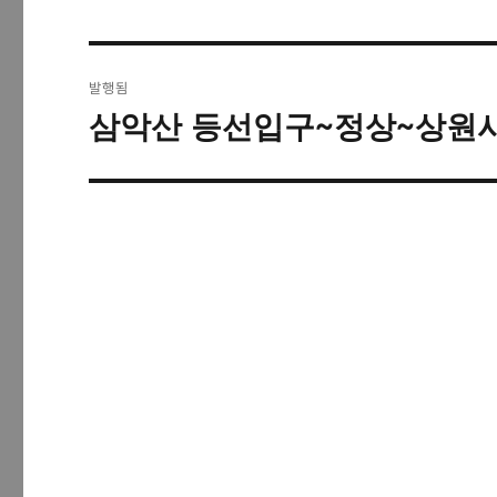
글
발행됨
탐
삼악산 등선입구~정상~상원
색