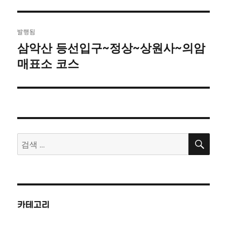
자
기
글
발행됨
탐
삼악산 등선입구~정상~상원사~의암
매표소 코스
색
검
검
색
색:
카테고리