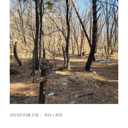
작
전
2023년 03월 21일
833 × 833
성
체
일
크