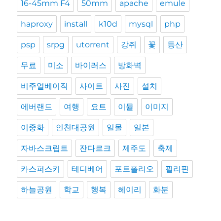
16-45mm F4
50mm
apache
emule
haproxy
install
k10d
mysql
php
psp
srpg
utorrent
강쥐
꽃
등산
무료
미소
바이러스
방화벽
비주얼베이직
사이트
사진
설치
에버랜드
여행
요트
이뮬
이미지
이중화
인천대공원
일몰
일본
자바스크립트
잔다르크
제주도
축제
카스퍼스키
테디베어
포트폴리오
필리핀
하늘공원
학교
행복
헤이리
화분