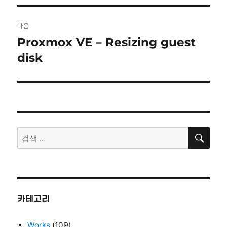
다음
Proxmox VE – Resizing guest
다
음
disk
글:
검
검
색
색:
카테고리
Works
(109)