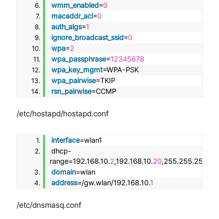
wmm_enabled
=
0
macaddr_acl
=
0
auth_algs
=
1
ignore_broadcast_ssid
=
0
wpa
=
2
wpa_passphrase
=
12345678
wpa_key_mgmt
=WPA-PSK
wpa_pairwise
=TKIP
rsn_pairwise
=CCMP
/etc/hostapd/hostapd.conf
interface
=wlan1
dhcp-
range=192.168.10.
2
,192.168.10.
20
,255.255.255.
0
,
domain
=wlan
address
=/gw.wlan/192.168.10.
1
/etc/dnsmasq.conf