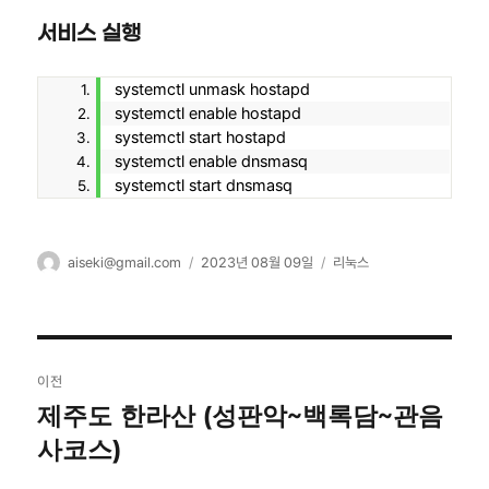
서비스 실행
systemctl unmask hostapd
systemctl enable hostapd
systemctl start hostapd
systemctl enable dnsmasq
systemctl start dnsmasq
글
작
카
aiseki@gmail.com
2023년 08월 09일
리눅스
쓴
성
테
이
일
고
자
리
글
이전
탐
제주도 한라산 (성판악~백록담~관음
이
전
사코스)
색
글: