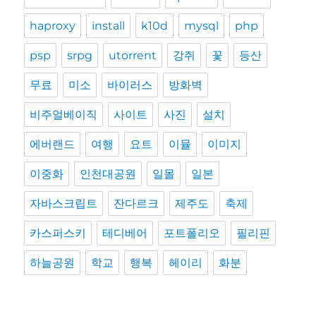
haproxy
install
k10d
mysql
php
psp
srpg
utorrent
강쥐
꽃
등산
무료
미소
바이러스
방화벽
비주얼베이직
사이트
사진
설치
에버랜드
여행
요트
이뮬
이미지
이중화
인천대공원
일몰
일본
자바스크립트
잔다르크
제주도
축제
카스퍼스키
테디베어
포트폴리오
필리핀
하늘공원
학교
행복
헤이리
화분