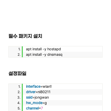
필수 패키지 설치
apt install -y hostapd
apt install -y dnsmasq
설정파일
interface
=wlan1
driver
=nl80211
ssid
=jongwan
hw_mode
=g
channel
=
7