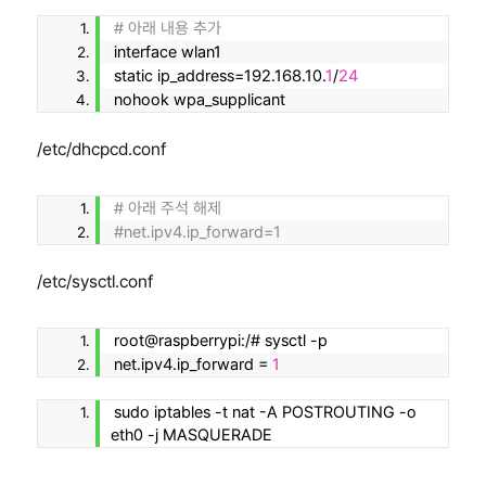
# 아래 내용 추가
interface wlan1
static ip_address=192.168.10.
1
/
24
nohook wpa_supplicant
/etc/dhcpcd.conf
# 아래 주석 해제
#net.ipv4.ip_forward=1
/etc/sysctl.conf
root@raspberrypi:/# sysctl -p
net.ipv4.ip_forward = 
1
sudo iptables -t nat -A POSTROUTING -o 
eth0 -j MASQUERADE