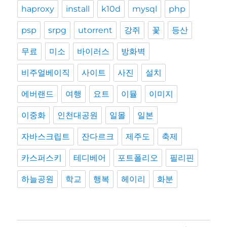
haproxy
install
k10d
mysql
php
psp
srpg
utorrent
강쥐
꽃
등산
무료
미소
바이러스
방화벽
비주얼베이직
사이트
사진
설치
에버랜드
여행
요트
이뮬
이미지
이중화
인천대공원
일몰
일본
자바스크립트
잔다르크
제주도
축제
카스퍼스키
테디베어
포트폴리오
필리핀
하늘공원
학교
행복
헤이리
화분