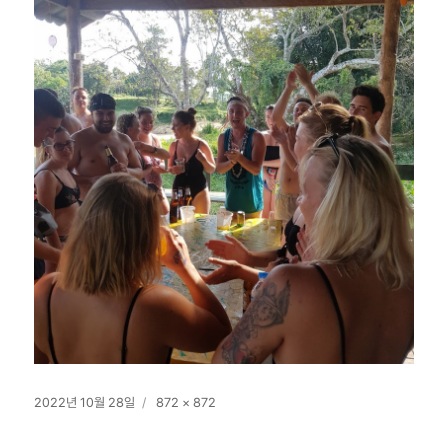
작
전
2022년 10월 28일
872 × 872
성
체
일
크