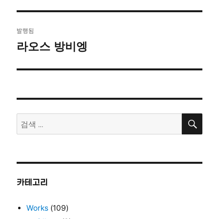
자
기
글
발행됨
탐
라오스 방비엥
색
검
검
색
색:
카테고리
Works
(109)