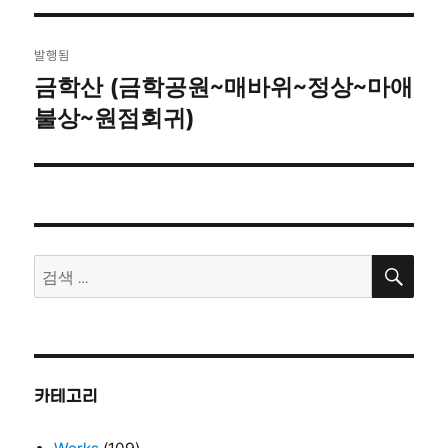
자
기
글
발행됨
탐
금학산 (금학공원~매바위~정상~마애
불상~원점회귀)
색
검
검
색
색:
카테고리