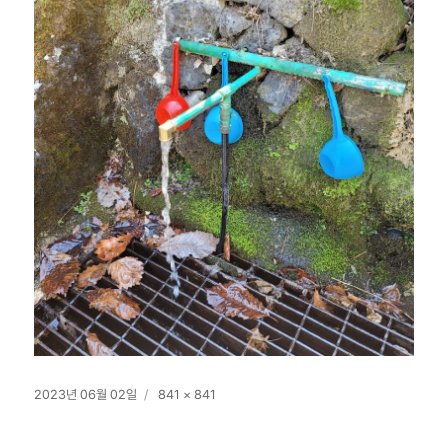
작
전
2023년 06월 02일
841 × 841
성
체
일
크