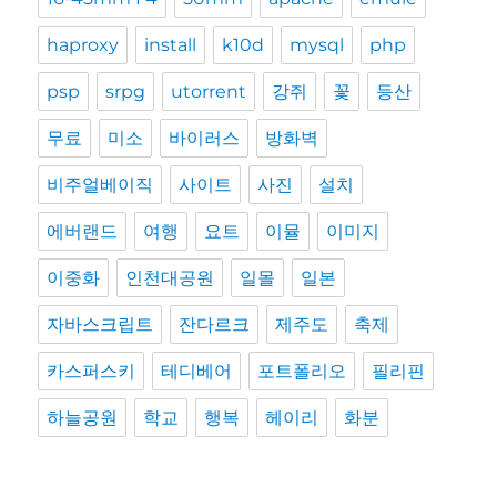
haproxy
install
k10d
mysql
php
psp
srpg
utorrent
강쥐
꽃
등산
무료
미소
바이러스
방화벽
비주얼베이직
사이트
사진
설치
에버랜드
여행
요트
이뮬
이미지
이중화
인천대공원
일몰
일본
자바스크립트
잔다르크
제주도
축제
카스퍼스키
테디베어
포트폴리오
필리핀
하늘공원
학교
행복
헤이리
화분