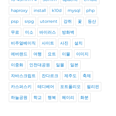
haproxy
install
k10d
mysql
php
psp
srpg
utorrent
강쥐
꽃
등산
무료
미소
바이러스
방화벽
비주얼베이직
사이트
사진
설치
에버랜드
여행
요트
이뮬
이미지
이중화
인천대공원
일몰
일본
자바스크립트
잔다르크
제주도
축제
카스퍼스키
테디베어
포트폴리오
필리핀
하늘공원
학교
행복
헤이리
화분