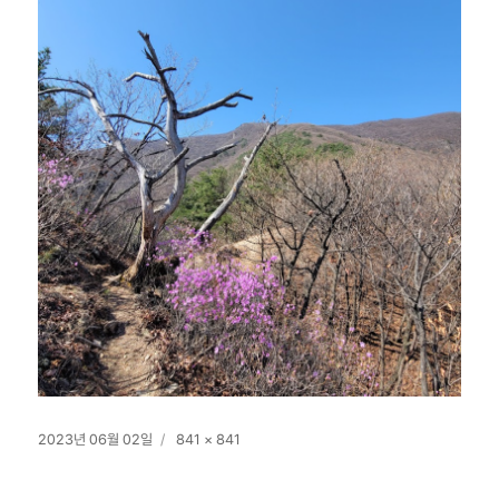
작
전
2023년 06월 02일
841 × 841
성
체
일
크