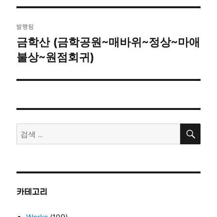
자
기
글
발행됨
탐
금학산 (금학공원~매바위~정상~마애
불상~원점회귀)
색
검
검
색
색:
카테고리