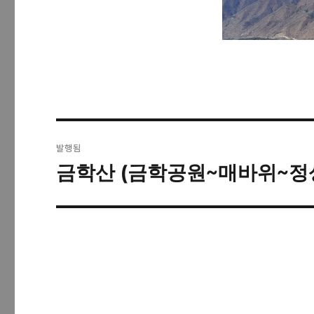
글
발행됨
탐
금학산 (금학공원~매바위~정
색