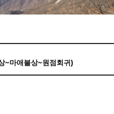
상~마애불상~원점회귀)