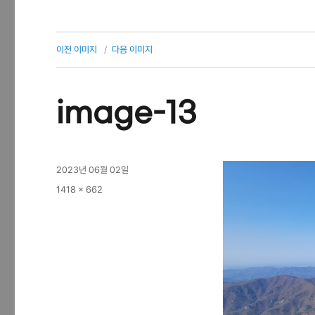
이전 이미지
다음 이미지
image-13
작
2023년 06월 02일
성
전
1418 × 662
일
체
자
크
기