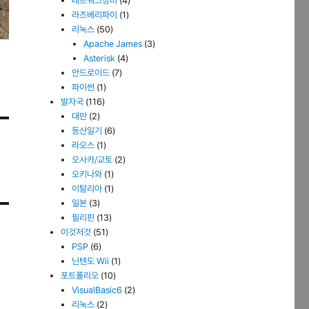
네트워크장비
(4)
라즈베리파이
(1)
리눅스
(50)
Apache James
(3)
Asterisk
(4)
안드로이드
(7)
파이썬
(1)
발자국
(116)
대만
(2)
등산일기
(6)
라오스
(1)
오사카/교토
(2)
오키나와
(1)
이탈리아
(1)
일본
(3)
필리핀
(13)
이것저것
(51)
PSP
(6)
닌텐도 Wii
(1)
포트폴리오
(10)
VisualBasic6
(2)
리눅스
(2)