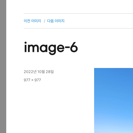
이전 이미지
다음 이미지
image-6
작
2022년 10월 28일
성
전
977 × 977
일
체
자
크
기