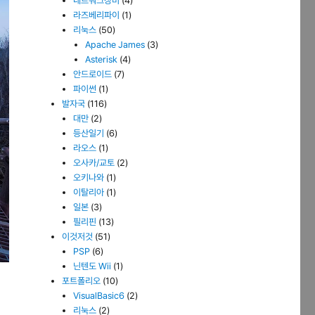
네트워크장비
(4)
라즈베리파이
(1)
리눅스
(50)
Apache James
(3)
Asterisk
(4)
안드로이드
(7)
파이썬
(1)
발자국
(116)
대만
(2)
등산일기
(6)
라오스
(1)
오사카/교토
(2)
오키나와
(1)
이탈리아
(1)
일본
(3)
필리핀
(13)
이것저것
(51)
PSP
(6)
닌텐도 Wii
(1)
포트폴리오
(10)
VisualBasic6
(2)
리눅스
(2)