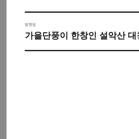
글
발행됨
탐
가을단풍이 한창인 설악산 대
색